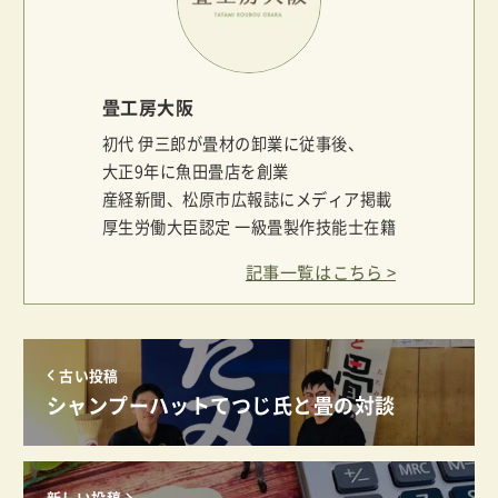
畳工房大阪
初代 伊三郎が畳材の卸業に従事後、
大正9年に魚田畳店を創業
産経新聞、松原市広報誌にメディア掲載
厚生労働大臣認定 一級畳製作技能士在籍
記事一覧
古い投稿
シャンプーハットてつじ氏と畳の対談
新しい投稿