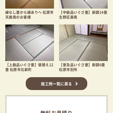
縁なし畳から縁ありへ 松原市
【中級品いぐさ畳】新調14畳
天美南のお客様
生野区巽南
【上級品いぐさ畳】張替え12
【普及品いぐさ畳】新調6畳
畳 松原市北新町
松原市別所
施工例一覧に戻る
無料お見積り