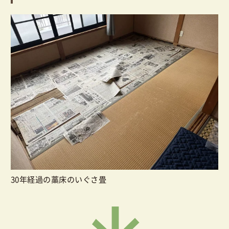
30年経過の藁床のいぐさ畳